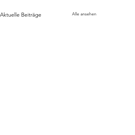
Alle ansehen
Aktuelle Beiträge
Freiberger AGENDA 21 e.V.
Postanschrift: