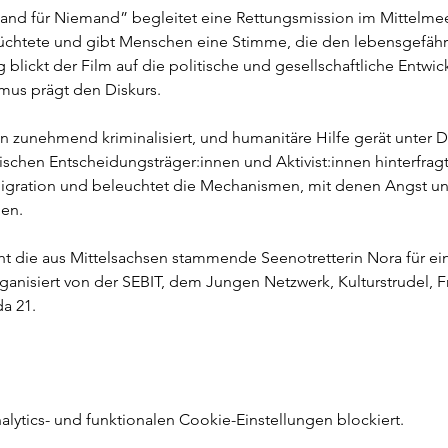
nd für Niemand” begleitet eine Rettungsmission im Mittelmeer,
lüchtete und gibt Menschen eine Stimme, die den lebensgefäh
 blickt der Film auf die politische und gesellschaftliche Entwic
mus prägt den Diskurs. 
 zunehmend kriminalisiert, und humanitäre Hilfe gerät unter Dr
ischen Entscheidungsträger:innen und Aktivist:innen hinterfragt
Migration und beleuchtet die Mechanismen, mit denen Angst u
en.
ganisiert von der SEBIT, dem Jungen Netzwerk, Kulturstrudel, F
a 21.
ytics- und funktionalen Cookie-Einstellungen blockiert.