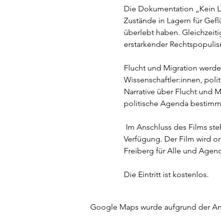
Die Dokumentation „Kein La
Zustände in Lagern für Gef
überlebt haben. Gleichzeitig
erstarkender Rechtspopulis
Flucht und Migration werden
Wissenschaftler:innen, polit
Narrative über Flucht und 
politische Agenda bestimm
 Im Anschluss des Films steht die aus Mittelsachsen stammende Seenotretterin Nora für eine Gesprächsrunde zur 
Verfügung. Der Film wird or
Freiberg für Alle und Agend
Die Eintritt ist kostenlos.
Google Maps wurde aufgrund der Anal