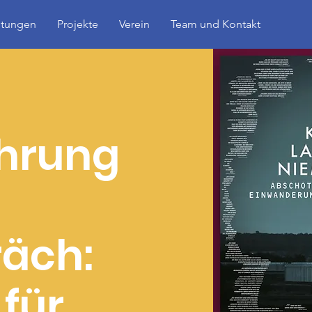
ltungen
Projekte
Verein
Team und Kontakt
ührung
räch:
 für