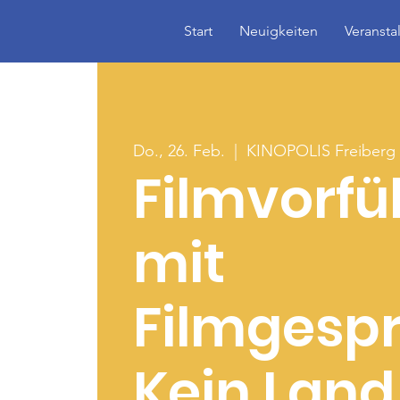
Start
Neuigkeiten
Veransta
Do., 26. Feb.
  |  
KINOPOLIS Freiberg
Filmvorf
mit
Filmgesp
Kein Land