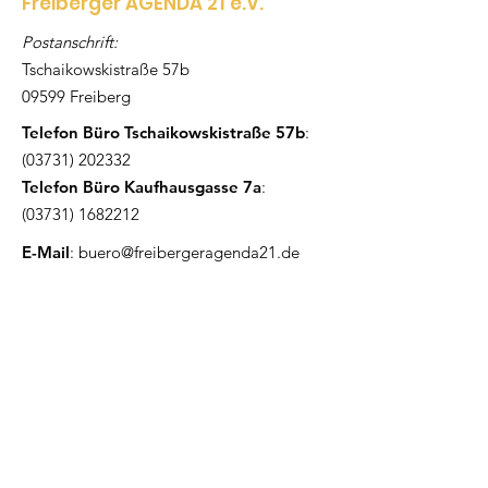
Freiberger AGENDA 21 e.V.
Postanschrift:
Tschaikowskistraße 57b
09599 Freiberg
Telefon Büro Tschaikowskistraße 57b
:
(03731) 202332
Telefon Büro Kaufhausgasse 7a
:
(03731) 1682212
E-Mail
:
buero@freibergeragenda21.de
Kontakt
Name
Institution