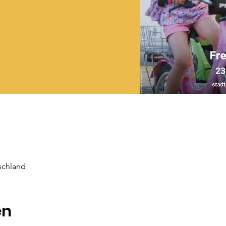
schland
en