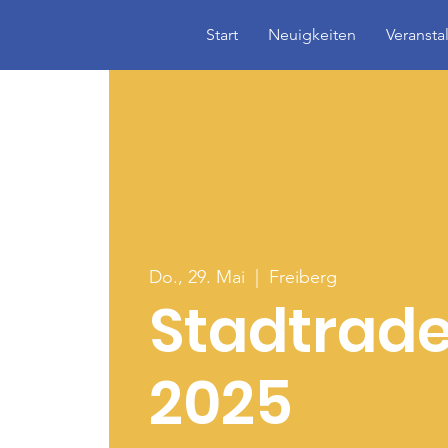
Start
Neuigkeiten
Veransta
Do., 29. Mai
  |  
Freiberg
Stadtrade
2025