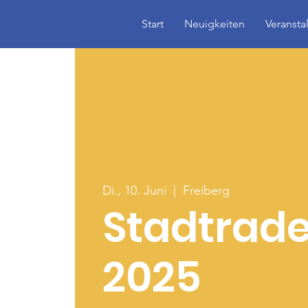
Start
Neuigkeiten
Veransta
Di., 10. Juni
  |  
Freiberg
Stadtrade
2025