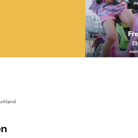
schland
en