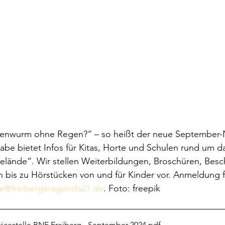
enwurm ohne Regen?“ – so heißt der neue September-N
lände“. Wir stellen Weiterbildungen, Broschüren, Bes
n bis zu Hörstücken von und für Kinder vor. Anmeldung f
e@freibergeragenda21.de
. Foto: freepik
vicestelle BNE Freiberg - September 2024
.pdf