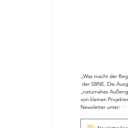
„Was macht der Reg
 der SBNE. Die Ausgabe bietet Infos für Kitas, Horte und Schulen rund um das Thema 
„naturnahes Außenge
von kleinen Projekte
Newsletter unter: 
bn
Newsletter Ser