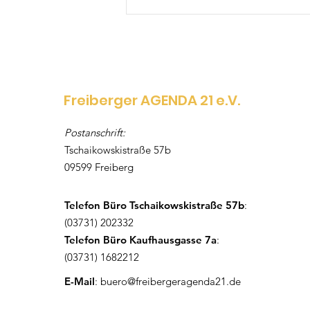
Freiberger AGENDA 21 e.V.
Postanschrift:
Tschaikowskistraße 57b
13 Tage auf dem Rad für
09599 Freiberg
fairen Kaffee:
Klimafreundliche
Telefon Büro Tschaikowskistraße 57b
:
„Kaffeefahrt“ verbindet
(03731) 202332
acht Bundesländer
Telefon Büro Kaufhausgasse 7a
:
(03731) 1682212
E-Mail
:
buero@freibergeragenda21.de