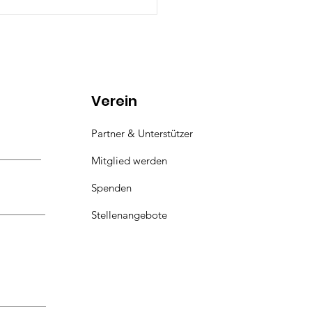
Verein
Partner & Unterstützer
Newsletter Mai '26 -
Mitglied werden
enwind für BNE in
Spenden
hsen
Stellenangebote