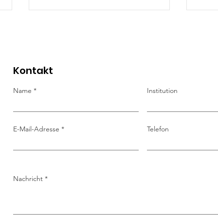
Kontakt
Name
Institution
BNE am Frühstückstisch:
BNE-
Workshop "Gesunde
Rück
E-Mail-Adresse
Telefon
Ernährung" in Stollberg
Sac
Nachricht